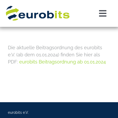
Zum
Inhalt
Togg
springen
Navi
Home
Projekte
Die aktuelle Beitragsordnung des eurobits
e.V. (ab dem 01.01.2024) finden Sie hier als
PDF:
eurobits Beitragsordnung ab 01.01.2024
Über eurobits
Events
News
eurobits e.V.
Mitglied werden