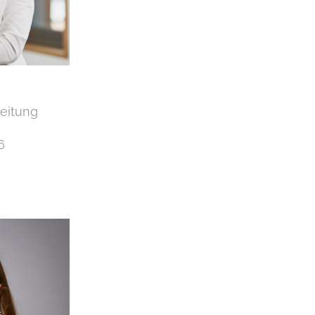
leitung
6