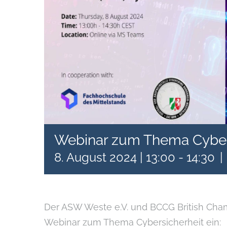
Webinar zum Thema Cyber 
8. August 2024 | 13:00
-
14:30
|
Der ASW Weste e.V. und BCCG British Ch
Webinar zum Thema Cybersicherheit ein: