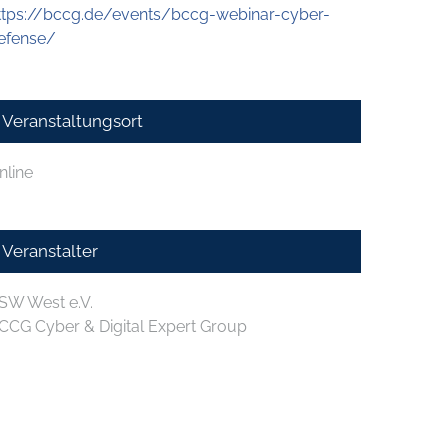
ttps://bccg.de/events/bccg-webinar-cyber-
efense/
Veranstaltungsort
nline
Veranstalter
SW West e.V.
CCG Cyber & Digital Expert Group