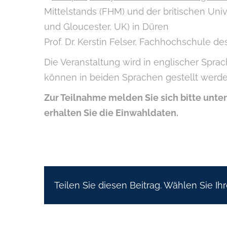
Mittelstands (FHM) und der britischen Uni
und Gloucester, UK) in Düren
Prof. Dr. Kerstin Felser, Fachhochschule d
Die Veranstaltung wird in englischer Spr
können in beiden Sprachen gestellt werde
Zur Teilnahme melden Sie sich bitte unte
erhalten Sie die Einwahldaten.
Teilen Sie diesen Beitrag. Wählen Sie Ihr