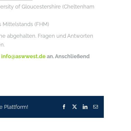
versity of Gloucestershire (Cheltenham
es Mittelstands (FHM)
ache abgehalten. Fragen und Antworten
n.
r
info@aswwest.de
an. Anschließend
e Plattform!
Facebook
X
LinkedIn
E-
Mail