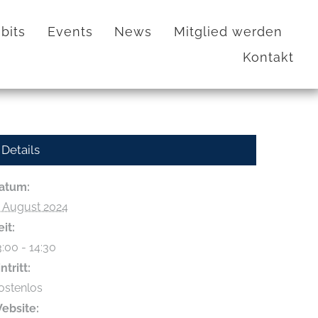
bits
Events
News
Mitglied werden
Kontakt
Details
atum:
. August 2024
eit:
3:00 - 14:30
ntritt:
ostenlos
ebsite: