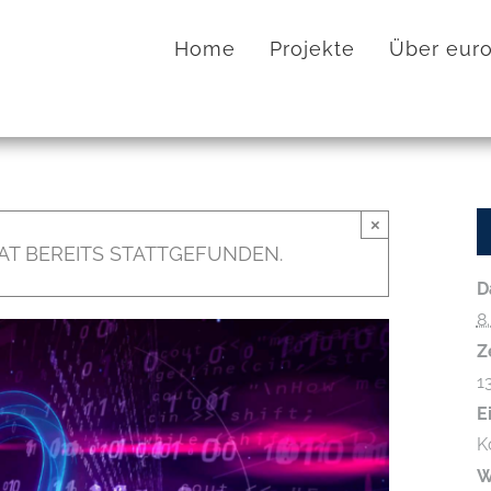
Home
Projekte
Über euro
×
AT BEREITS STATTGEFUNDEN.
D
8
Z
1
Ei
K
W