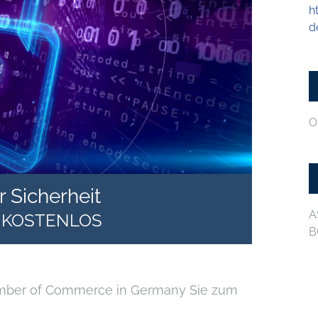
h
d
O
Sicherheit
A
KOSTENLOS
B
amber of Commerce in Germany Sie zum